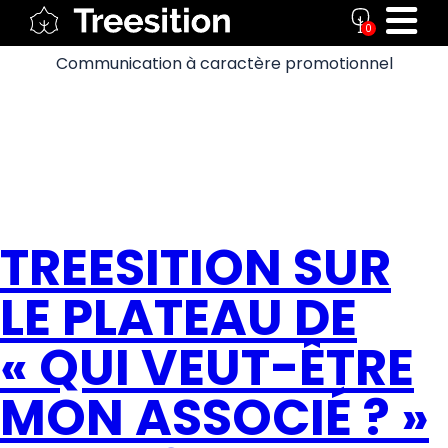
0
Communication à caractère promotionnel
AUTEUR/AUTRICE :
LUDIVINE
TREESITION SUR
LE PLATEAU DE
« QUI VEUT-ÊTRE
MON ASSOCIÉ ? »