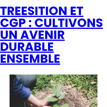
TREESITION ET
CGP : CULTIVONS
UN AVENIR
DURABLE
ENSEMBLE